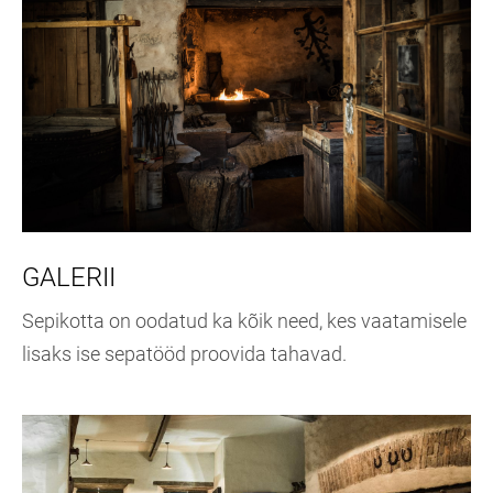
GALERII
Sepikotta on oodatud ka kõik need, kes vaatamisele
lisaks ise sepatööd proovida tahavad.