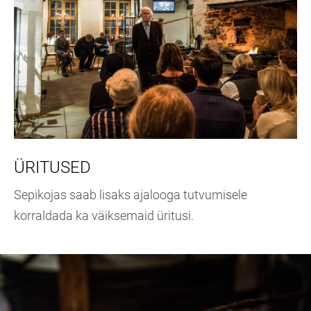
ÜRITUSED
Sepikojas saab lisaks ajalooga tutvumisele
korraldada ka väiksemaid üritusi.